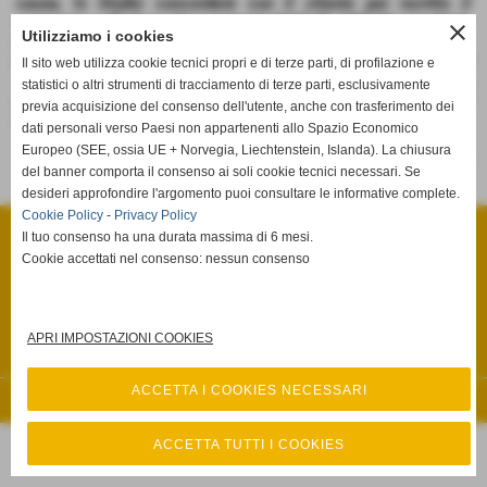
causa, lo Studio concorderà con il cliente per iscritto il
compenso sulla base dei parametri del D. M. 140/´12, nonché le
close
Utilizziamo i cookies
modalità di pagamento.
Le somme ulteriori che dovessero essere riconosciute dall
Il sito web utilizza cookie tecnici propri e di terze parti, di profilazione e
´Autorità Giudiziaria a carico della controparte ed in favore
statistici o altri strumenti di tracciamento di terze parti, esclusivamente
dello Studio saranno, ovviamente, di spettanza esclusiva di
previa acquisizione del consenso dell'utente, anche con trasferimento dei
quest´ultimo.
dati personali verso Paesi non appartenenti allo Spazio Economico
Europeo (SEE, ossia UE + Norvegia, Liechtenstein, Islanda). La chiusura
risultati: 1-0 / 0
del banner comporta il consenso ai soli cookie tecnici necessari. Se
desideri approfondire l'argomento puoi consultare le informative complete.
STUDIO LEGALE ULACCO MEMMO
Cookie Policy
-
Privacy Policy
Via Salita Fenaroli, n° 13 - Lanciano (Chieti)
Il tuo consenso ha una durata massima di 6 mesi.
P.I. 02385920695
Tel. 0872.66.15.85 Fax 0872.66.15.86
Cookie accettati nel consenso: nessun consenso
info@studiolegaleulaccomemmo.it
Privacy Policy
-
Cookie Policy
APRI IMPOSTAZIONI COOKIES
Privacy Policy
-
Cookie Policy
ACCETTA I COOKIES NECESSARI
Realizzazione siti web www.sitoper.it
ACCETTA TUTTI I COOKIES