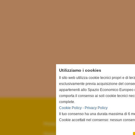
Utilizziamo i cookies
Il sito web utilizza cookie tecnici propri e di terz
esclusivamente previa acquisizione del consen
appartenenti allo Spazio Economico Europeo (
comporta il consenso ai soli cookie tecnici ne
complete.
Cookie Policy
-
Privacy Policy
Il tuo consenso ha una durata massima di 6 me
Cookie accettati nel consenso: nessun conse
Privacy Policy
-
Cookie Policy
Privacy Policy
-
Cookie Policy