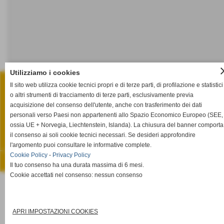
cl
Utilizziamo i cookies
STUDIO LEGALE ULACCO MEMMO
Via Salita Fenaroli, n° 13 - Lanciano (Chieti)
Il sito web utilizza cookie tecnici propri e di terze parti, di profilazione e statistici
P.I. 02385920695
o altri strumenti di tracciamento di terze parti, esclusivamente previa
Tel. 0872.66.15.85 Fax 0872.66.15.86
info@studiolegaleulaccomemmo.it
acquisizione del consenso dell'utente, anche con trasferimento dei dati
personali verso Paesi non appartenenti allo Spazio Economico Europeo (SEE,
Privacy Policy
-
Cookie Policy
ossia UE + Norvegia, Liechtenstein, Islanda). La chiusura del banner comporta
il consenso ai soli cookie tecnici necessari. Se desideri approfondire
Privacy Policy
-
Cookie Policy
l'argomento puoi consultare le informative complete.
Cookie Policy
-
Privacy Policy
Realizzazione siti web www.sitoper.it
Il tuo consenso ha una durata massima di 6 mesi.
Cookie accettati nel consenso: nessun consenso
APRI IMPOSTAZIONI COOKIES