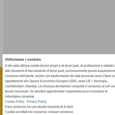
Utilizziamo i cookies
Il sito web utilizza cookie tecnici propri e di terze parti, di profilazione e statistici
STUDIO LEGALE ULACCO MEMMO
altri strumenti di tracciamento di terze parti, esclusivamente previa acquisizion
Via Salita Fenaroli, n° 13 - Lanciano (Chieti)
P.I. 02385920695
consenso dell'utente, anche con trasferimento dei dati personali verso Paesi n
Tel. 0872.66.15.85 Fax 0872.66.15.86
appartenenti allo Spazio Economico Europeo (SEE, ossia UE + Norvegia,
info@studiolegaleulaccomemmo.it
Liechtenstein, Islanda). La chiusura del banner comporta il consenso ai soli co
Privacy Policy
-
Cookie Policy
tecnici necessari. Se desideri approfondire l'argomento puoi consultare le
informative complete.
Cookie Policy
-
Privacy Policy
Privacy Policy
-
Cookie Policy
Il tuo consenso ha una durata massima di 6 mesi.
Cookie accettati nel consenso: nessun consenso
Realizzazione siti web www.sitoper.it