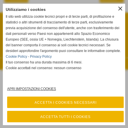
close
Utilizziamo i cookies
STUDIO LEGALE ULACCO MEMMO
Il sito web utilizza cookie tecnici propri e di terze parti, di profilazione e
Via Salita Fenaroli, n° 13 - Lanciano (Chieti)
statistici o altri strumenti di tracciamento di terze parti, esclusivamente
P.I. 02385920695
Tel. 0872.66.15.85 Fax 0872.66.15.86
previa acquisizione del consenso dell'utente, anche con trasferimento dei
info@studiolegaleulaccomemmo.it
dati personali verso Paesi non appartenenti allo Spazio Economico
Privacy Policy
-
Cookie Policy
Europeo (SEE, ossia UE + Norvegia, Liechtenstein, Islanda). La chiusura
del banner comporta il consenso ai soli cookie tecnici necessari. Se
desideri approfondire l'argomento puoi consultare le informative complete.
Privacy Policy
-
Cookie Policy
Cookie Policy
-
Privacy Policy
Il tuo consenso ha una durata massima di 6 mesi.
Realizzazione siti web www.sitoper.it
Cookie accettati nel consenso: nessun consenso
APRI IMPOSTAZIONI COOKIES
ACCETTA I COOKIES NECESSARI
ACCETTA TUTTI I COOKIES