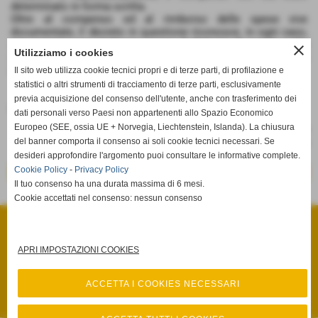
determinato in forma scritta.
Oltre al compenso ed al rimborso delle spese vive
documentate, il decreto in questione riconosce, in ogni caso,
una somma per rimborso spese forfettarie di regola nella
close
Utilizziamo i cookies
misura del 15% del compenso totale per la prestazione
eseguita.
Il sito web utilizza cookie tecnici propri e di terze parti, di profilazione e
statistici o altri strumenti di tracciamento di terze parti, esclusivamente
previa acquisizione del consenso dell'utente, anche con trasferimento dei
Fonte:
Gazzetta Ufficiale n. 77 del 2.4.2014
dati personali verso Paesi non appartenenti allo Spazio Economico
Europeo (SEE, ossia UE + Norvegia, Liechtenstein, Islanda). La chiusura
del banner comporta il consenso ai soli cookie tecnici necessari. Se
desideri approfondire l'argomento puoi consultare le informative complete.
Cookie Policy
-
Privacy Policy
<< precedente
successivo >>
Il tuo consenso ha una durata massima di 6 mesi.
Cookie accettati nel consenso: nessun consenso
STUDIO LEGALE ULACCO MEMMO
Via Salita Fenaroli, n° 13 - Lanciano (Chieti)
P.I. 02385920695
Tel. 0872.66.15.85 Fax 0872.66.15.86
APRI IMPOSTAZIONI COOKIES
info@studiolegaleulaccomemmo.it
Privacy Policy
-
Cookie Policy
ACCETTA I COOKIES NECESSARI
Privacy Policy
-
Cookie Policy