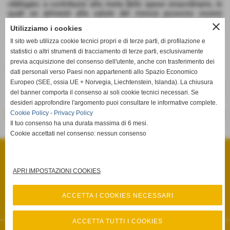
obbligato a contribuire alla metà delle spese straordinarie, le
quali se attinenti alla salute del minore possono essere
ritenute tali solo se venga accertato il loro carattere di
close
Utilizziamo i cookies
imprevedibilità. Diversamente, le spese sanitarie ordinarie
debbono ritenersi ricomprese nell´assegno di mantenimento".
Il sito web utilizza cookie tecnici propri e di terze parti, di profilazione e
statistici o altri strumenti di tracciamento di terze parti, esclusivamente
previa acquisizione del consenso dell'utente, anche con trasferimento dei
Fonte:
Cassazione civile, sez. VI, 17/01/2018, n. 1070
dati personali verso Paesi non appartenenti allo Spazio Economico
Europeo (SEE, ossia UE + Norvegia, Liechtenstein, Islanda). La chiusura
del banner comporta il consenso ai soli cookie tecnici necessari. Se
desideri approfondire l'argomento puoi consultare le informative complete.
Cookie Policy
-
Privacy Policy
<< precedente
successivo >>
Il tuo consenso ha una durata massima di 6 mesi.
Cookie accettati nel consenso: nessun consenso
STUDIO LEGALE ULACCO MEMMO
Via Salita Fenaroli, n° 13 - Lanciano (Chieti)
P.I. 02385920695
Tel. 0872.66.15.85 Fax 0872.66.15.86
APRI IMPOSTAZIONI COOKIES
info@studiolegaleulaccomemmo.it
Privacy Policy
-
Cookie Policy
ACCETTA I COOKIES NECESSARI
Privacy Policy
-
Cookie Policy
ACCETTA TUTTI I COOKIES