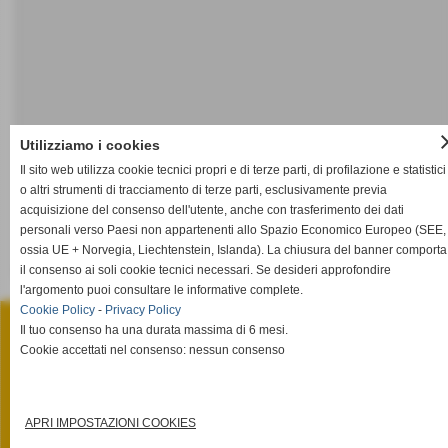
cl
Utilizziamo i cookies
Il sito web utilizza cookie tecnici propri e di terze parti, di profilazione e statistici
o altri strumenti di tracciamento di terze parti, esclusivamente previa
acquisizione del consenso dell'utente, anche con trasferimento dei dati
personali verso Paesi non appartenenti allo Spazio Economico Europeo (SEE,
ossia UE + Norvegia, Liechtenstein, Islanda). La chiusura del banner comporta
il consenso ai soli cookie tecnici necessari. Se desideri approfondire
Tariffe mediazione civile
l'argomento puoi consultare le informative complete.
STUDIO LEGALE ULACCO MEMMO
Cookie Policy
-
Privacy Policy
Via Salita Fenaroli, n° 13 - Lanciano (Chieti)
Il tuo consenso ha una durata massima di 6 mesi.
P.I. 02385920695
Tel. 0872.66.15.85 Fax 0872.66.15.86
Cookie accettati nel consenso: nessun consenso
info@studiolegaleulaccomemmo.it
Privacy Policy
-
Cookie Policy
APRI IMPOSTAZIONI COOKIES
Privacy Policy
-
Cookie Policy