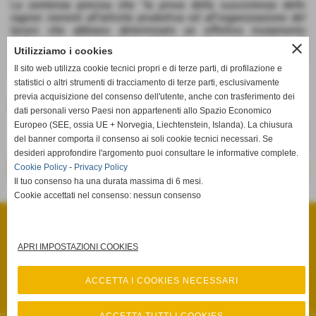
La sentenza precisa che "
la prova della sussistenza delle
ragioni inerenti all'attività produttiva ed all'organizzazione del
lavoro che abbiano determinato un effettivo mutamento
dell'assetto organizzativo attraverso la soppressione di
close
Utilizziamo i cookies
un'individuata posizione lavorativa grava interamente sul
datore di lavoro ex art. 5 l. n. 604 del 1966
".
Il sito web utilizza cookie tecnici propri e di terze parti, di profilazione e
statistici o altri strumenti di tracciamento di terze parti, esclusivamente
previa acquisizione del consenso dell'utente, anche con trasferimento dei
Fonte:
Cass. Civ., Sez. Lav., sentenza 20.02.2019, n. 4946
dati personali verso Paesi non appartenenti allo Spazio Economico
Europeo (SEE, ossia UE + Norvegia, Liechtenstein, Islanda). La chiusura
del banner comporta il consenso ai soli cookie tecnici necessari. Se
desideri approfondire l'argomento puoi consultare le informative complete.
Cookie Policy
-
Privacy Policy
<< precedente
successivo >>
Il tuo consenso ha una durata massima di 6 mesi.
Cookie accettati nel consenso: nessun consenso
STUDIO LEGALE ULACCO MEMMO
Via Salita Fenaroli, n° 13 - Lanciano (Chieti)
P.I. 02385920695
Tel. 0872.66.15.85 Fax 0872.66.15.86
APRI IMPOSTAZIONI COOKIES
info@studiolegaleulaccomemmo.it
Privacy Policy
-
Cookie Policy
ACCETTA I COOKIES NECESSARI
Privacy Policy
-
Cookie Policy