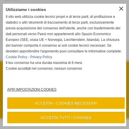
Il reclamo va inviato nei 10 giorni successivi al rientro dal
close
Utilizziamo i cookies
viaggio.
Il sito web utilizza cookie tecnici propri e di terze parti, di profilazione e
Opportuno, quando possibile, è segnalare le anomalie
riscontrate durante la vacanza al responsabile locale del tour
statistici o altri strumenti di tracciamento di terze parti, esclusivamente
operator o via fax presso la sede di quest´ultimo, in modo da
previa acquisizione del consenso dell'utente, anche con trasferimento dei
consentirgli di intervenire tempestivamente e ridurre i disagi
dati personali verso Paesi non appartenenti allo Spazio Economico
del consumatore.
Europeo (SEE, ossia UE + Norvegia, Liechtenstein, Islanda). La chiusura
del banner comporta il consenso ai soli cookie tecnici necessari. Se
<< precedente
desideri approfondire l'argomento puoi consultare le informative complete.
Cookie Policy
-
Privacy Policy
Il tuo consenso ha una durata massima di 6 mesi.
STUDIO LEGALE ULACCO MEMMO
Via Salita Fenaroli, n° 13 - Lanciano (Chieti)
Cookie accettati nel consenso: nessun consenso
P.I. 02385920695
Tel. 0872.66.15.85 Fax 0872.66.15.86
info@studiolegaleulaccomemmo.it
Privacy Policy
-
Cookie Policy
APRI IMPOSTAZIONI COOKIES
Privacy Policy
-
Cookie Policy
ACCETTA I COOKIES NECESSARI
Realizzazione siti web www.sitoper.it
ACCETTA TUTTI I COOKIES